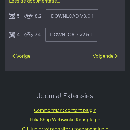
Lees de documentatie...
5
8.2
DOWNLOAD V3.0.1
4
7.4
DOWNLOAD V2.5.1
Vorig artikel: GitHub privé repository toegangsplugin
Volgende artikel
Vorige
Volgende
Joomla! Extensies
CommonMark content plugin
HikaShop WebwinkelKeur plugin
GitHub privé repository toegangsplugin