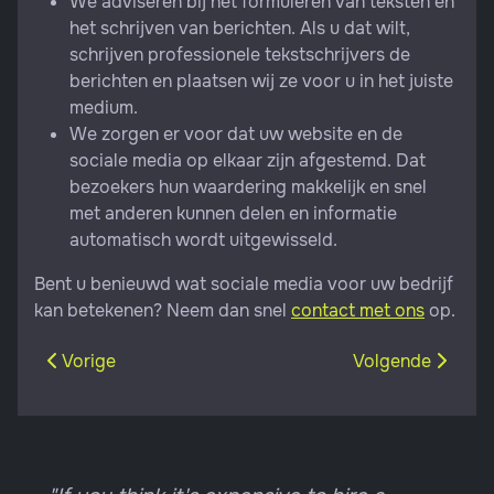
We adviseren bij het formuleren van teksten en
het schrijven van berichten. Als u dat wilt,
schrijven professionele tekstschrijvers de
berichten en plaatsen wij ze voor u in het juiste
medium.
We zorgen er voor dat uw website en de
sociale media op elkaar zijn afgestemd. Dat
bezoekers hun waardering makkelijk en snel
met anderen kunnen delen en informatie
automatisch wordt uitgewisseld.
Bent u benieuwd wat sociale media voor uw bedrijf
kan betekenen? Neem dan snel
contact met ons
op.
Vorig artikel: Een goede website
Volgende artikel: 
Vorige
Volgende