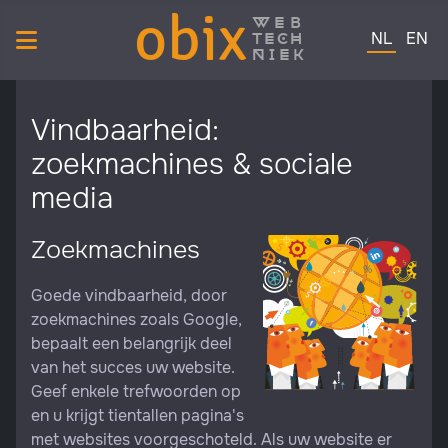
obix
web
Selecteer de 
tech
NL
EN
niek
Vindbaarheid:
zoekmachines & sociale
media
Zoekmachines
Goede vindbaarheid, door
zoekmachines zoals Google,
bepaalt een belangrijk deel
van het succes uw website.
Geef enkele trefwoorden op
en u krijgt tientallen pagina's
met websites voorgeschoteld. Als uw website er