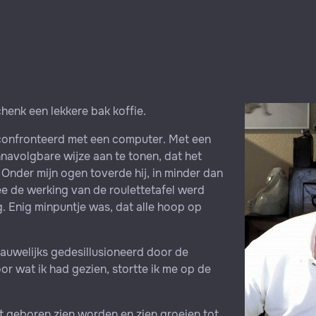
schenk een lekkere bak koffie.
econfronteerd met een computer. Met een
avolgbare wijze aan te tonen, dat het
 Onder mijn ogen toverde hij, in minder dan
 de werking van de roulettetafel werd
. Enig minpuntje was, dat alle hoop op
 Nauwelijks gedesillusioneerd door de
or wat ik had gezien, stortte ik me op de
net geboren zien worden en zien groeien tot