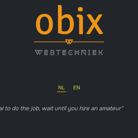
obix
w
web
tech
niek
NL
EN
al to do the job, wait until you hire an amateur"