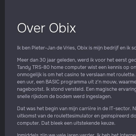
Over Obix
Ik ben Pieter-Jan de Vries, Obix is mijn bedrijf en ik 
Meer dan 30 jaar geleden, werd ik voor het eerst g
Tandy TRS-80 home computer wist een kennis op onn
onmogelijk is om het casino te verslaan met roulette.
een uur, een BASIC programma uit z'n mouw, waarmee
nagebootst. Ik stond versteld. Een magische ervaring
snelle rijkdom de bodem werd ingeslagen.
Dat was het begin van mijn carrière in de IT-sector.
uitkomst van de roulettesimulator en geïnspireerd do
computer. Dat bleek een uitstekende keuze.
Inmiddels zijn we vele jaren verder. Ik heb het Inter