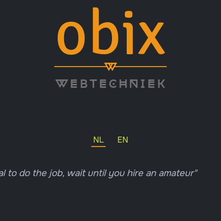
obix
w
web
tech
niek
NL
EN
al to do the job, wait until you hire an amateur"