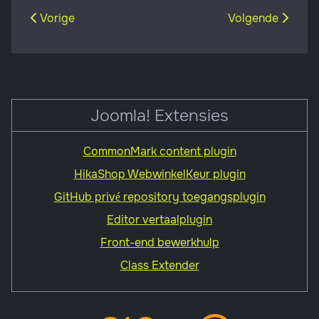
Vorig artikel: CommonMark content plugin
Volgende artikel
Vorige
Volgende
Joomla! Extensies
CommonMark content plugin
HikaShop WebwinkelKeur plugin
GitHub privé repository toegangsplugin
Editor vertaalplugin
Front-end bewerkhulp
Class Extender